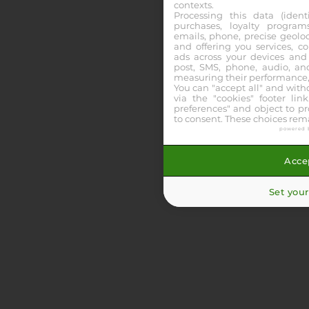
contexts.
Tuyau des pistes au
08 99 88 50 10 (3€/appel)
Processing this data (identi
purchases, loyalty program
emails, phone, precise geoloc
and offering you services, c
ads across your devices and 
post, SMS, phone, audio, and
measuring their performance,
You can "accept all" and with
PRONOSTICS
via the "cookies" footer link
—
preferences" and object to pro
to consent. These choices rema
Sélectionnez une date, une réunion et une course.
powered 
Quinté+
Date
Accep
Réunion
Set your
Course
AFFICHER
Notre pronostic
Quinté+
1ère chance