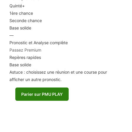
Quinté+
1ère chance
Seconde chance
Base solide
—
Pronostic et Analyse complète
Passez Premium
Repères rapides
Base solide
Astuce : choisissez une réunion et une course pour
afficher un autre pronostic.
Parier sur PMU PLAY