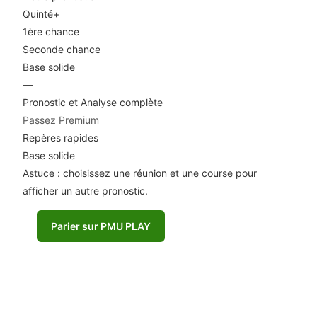
Quinté+
1ère chance
Seconde chance
Base solide
—
Pronostic et Analyse complète
Passez Premium
Repères rapides
Base solide
Astuce : choisissez une réunion et une course pour
afficher un autre pronostic.
Parier sur PMU PLAY