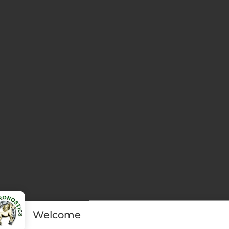
nté et nos pronostics fiables et détaillés pour maximiser vos chanc
sentielles : chevaux favoris, outsiders, coups sûrs, ainsi que les mei
, des statistiques des chevaux, des jockeys et des entraîneurs, n
Tiercé, le Quarté+ ou les autres courses hippiques, profitez de conseil
s analyses et identifiez rapidement les meilleures opportunités de p
suivre les tendances du turf.
ère minute à grosse côte • Couplé du jour • Tickets du patron • Tuy
Welcome