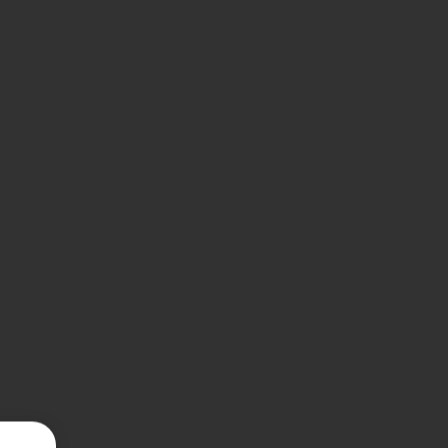
>
Pronostics pmu