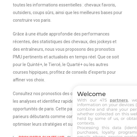
toutes les informations essentielles : chevaux favoris,
outsiders, coups sûrs, ainsi que les meilleures bases pour
construire vos paris.
Grâce à une étude approfondie des performances
récentes, des statistiques des chevaux, des jockeys et
des entraîneurs, nous vous proposons des pronostics
PMU pertinents et actualisés en temps réel. Que ce soit
pour le Quinté+, le Tiercé, le Quarté+ ou les autres
courses hippiques, profitez de conseils d’experts pour
affiner vos choix.
Welcome
Consultez nos pronostics des courses du jour, comparez
With our 475
partners
, w
les analyses et identifiez rapidement les meilleures
information on your devices (co
opportunités de paris. Cette page est idéale pour les
combine and share your pers
whether collected on this web
parieurs débutants comme confirmés souhaitant
held by some of us, or obtai
contexts.
optimiser leurs stratégies et suivre les tendances du turf.
Processing this data (identi
purchases, loyalty program
emails, phone, precise geoloc