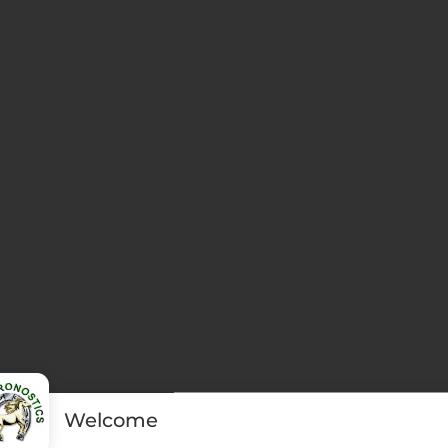
nté et nos pronostics fiables et détaillés pour maximiser vos chanc
sentielles : chevaux favoris, outsiders, coups sûrs, ainsi que les mei
, des statistiques des chevaux, des jockeys et des entraîneurs, n
Tiercé, le Quarté+ ou les autres courses hippiques, profitez de conseil
s analyses et identifiez rapidement les meilleures opportunités de p
suivre les tendances du turf.
ère minute à grosse côte • Couplé du jour • Tickets du patron • Tuy
Welcome