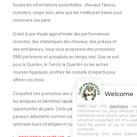
toutes les informations essentielles : chevaux favoris,
outsiders, coups sûrs, ainsi que les meilleures bases pour
construire vos paris.
Grâce à une étude approfondie des performances
récentes, des statistiques des chevaux, des jockeys et
des entraîneurs, nous vous proposons des pronostics
PMU pertinents et actualisés en temps réel. Que ce soit
pour le Quinté+, le Tiercé, le Quarté+ ou les autres
courses hippiques, profitez de conseils d’experts pour
affiner vos choix.
Welcome
Consultez nos pronostics des courses du jour, comparez
les analyses et identifiez rapidement les meilleures
With our 475
partners
, w
opportunités de paris. Cette page est idéale pour les
information on your devices (co
combine and share your pers
parieurs débutants comme confirmés souhaitant
whether collected on this web
optimiser leurs stratégies et suivre les tendances du turf.
held by some of us, or obtai
contexts.
Processing this data (identi