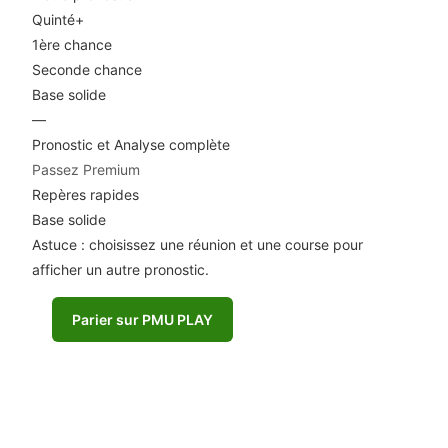
Quinté+
1ère chance
Seconde chance
Base solide
—
Pronostic et Analyse complète
Passez Premium
Repères rapides
Base solide
Astuce : choisissez une réunion et une course pour
afficher un autre pronostic.
Parier sur PMU PLAY