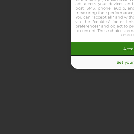
ads across your devices and 
post, SMS, phone, audio, and
measuring their performance,
PRONOSTICS
You can "accept all" and with
via the "cookies" footer link
—
preferences" and object to pro
to consent. These choices rema
Sélectionnez une date, une réunion et une course.
powered 
Quinté+
Date
Accep
Réunion
Set your
Course
AFFICHER
Notre pronostic
Quinté+
1ère chance
Seconde chance
Base solide
—