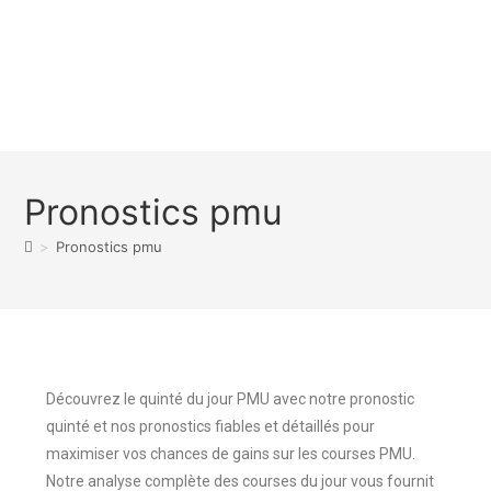
Pronostics pmu
>
Pronostics pmu
Découvrez le quinté du jour PMU avec notre pronostic
quinté et nos pronostics fiables et détaillés pour
maximiser vos chances de gains sur les courses PMU.
Notre analyse complète des courses du jour vous fournit