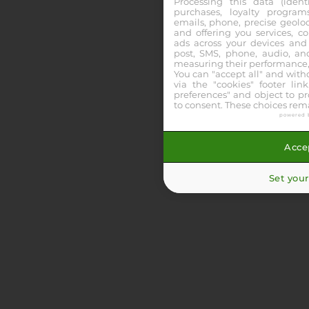
Processing this data (identi
Le
PRONOSTIC QUINTE VIP
: Cheval du jour VIP • Dernière
purchases, loyalty program
minute à grosse côte • Couplé du jour • Tickets du patron •
emails, phone, precise geoloc
and offering you services, c
Tuyau des pistes au
08 99 88 50 10 (3€/appel)
ads across your devices and 
post, SMS, phone, audio, and
measuring their performance,
You can "accept all" and with
via the "cookies" footer link
preferences" and object to pro
to consent. These choices rema
powered 
PRONOSTICS
—
Accep
Sélectionnez une date, une réunion et une course.
Quinté+
Set your
Date
Réunion
Course
AFFICHER
Notre pronostic