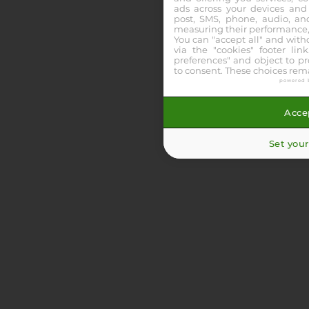
ads across your devices and 
post, SMS, phone, audio, and
measuring their performance,
PRONOSTICS
You can "accept all" and with
via the "cookies" footer link
—
preferences" and object to pro
to consent. These choices rema
Sélectionnez une date, une réunion et une course.
powered 
Quinté+
Date
Accep
Réunion
Set your
Course
AFFICHER
Notre pronostic
Quinté+
1ère chance
Seconde chance
Base solide
—