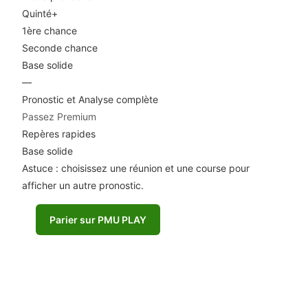
Quinté+
1ère chance
Seconde chance
Base solide
—
Pronostic et Analyse complète
Passez Premium
Repères rapides
Base solide
Astuce : choisissez une réunion et une course pour
afficher un autre pronostic.
Parier sur PMU PLAY