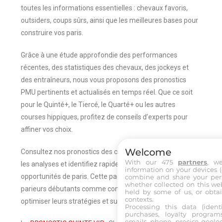
toutes les informations essentielles : chevaux favoris,
outsiders, coups sûrs, ainsi que les meilleures bases pour
construire vos paris.
Grâce à une étude approfondie des performances
récentes, des statistiques des chevaux, des jockeys et
des entraîneurs, nous vous proposons des pronostics
PMU pertinents et actualisés en temps réel. Que ce soit
pour le Quinté+, le Tiercé, le Quarté+ ou les autres
courses hippiques, profitez de conseils d’experts pour
affiner vos choix.
Welcome
Consultez nos pronostics des courses du jour, comparez
With our 475
partners
, w
les analyses et identifiez rapidement les meilleures
information on your devices (co
opportunités de paris. Cette page est idéale pour les
combine and share your pers
whether collected on this web
parieurs débutants comme confirmés souhaitant
held by some of us, or obtai
contexts.
optimiser leurs stratégies et suivre les tendances du turf.
Processing this data (identi
purchases, loyalty program
emails, phone, precise geoloc