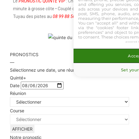
Le
PRONOSTIC QUINTE VIP
: Cheval du jour VIP • Dernière
and offering you services, c
minute à grosse côte • Couplé du jour • Tickets du patron •
ads across your devices and 
post, SMS, phone, audio, and
Tuyau des pistes au
08 99 88 50 10 (3€/appel)
measuring their performance,
You can "accept all" and with
via the "cookies" footer link
preferences" and object to pro
to consent. These choices rema
powered 
PRONOSTICS
Accep
—
Sélectionnez une date, une réunion et une course.
Set your
Quinté+
Date
Réunion
Course
AFFICHER
Notre pronostic