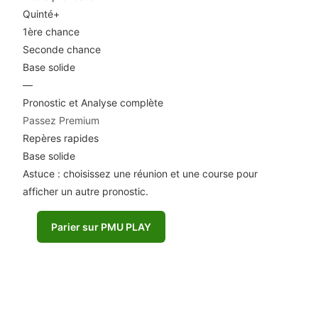
Quinté+
1ère chance
Seconde chance
Base solide
—
Pronostic et Analyse complète
Passez Premium
Repères rapides
Base solide
Astuce : choisissez une réunion et une course pour
afficher un autre pronostic.
Parier sur PMU PLAY