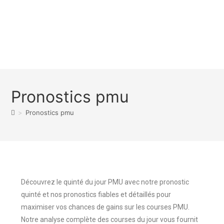
Pronostics pmu
>
Pronostics pmu
Découvrez le quinté du jour PMU avec notre pronostic
quinté et nos pronostics fiables et détaillés pour
maximiser vos chances de gains sur les courses PMU.
Notre analyse complète des courses du jour vous fournit