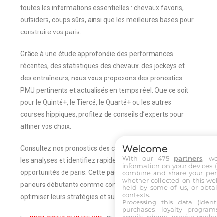
toutes les informations essentielles : chevaux favoris,
outsiders, coups sûrs, ainsi que les meilleures bases pour
construire vos paris.
Grâce à une étude approfondie des performances
récentes, des statistiques des chevaux, des jockeys et
des entraîneurs, nous vous proposons des pronostics
PMU pertinents et actualisés en temps réel. Que ce soit
pour le Quinté+, le Tiercé, le Quarté+ ou les autres
courses hippiques, profitez de conseils d’experts pour
affiner vos choix.
Welcome
Consultez nos pronostics des courses du jour, comparez
With our 475
partners
, w
les analyses et identifiez rapidement les meilleures
information on your devices (co
opportunités de paris. Cette page est idéale pour les
combine and share your pers
whether collected on this web
parieurs débutants comme confirmés souhaitant
held by some of us, or obtai
contexts.
optimiser leurs stratégies et suivre les tendances du turf.
Processing this data (identi
purchases, loyalty program
emails, phone, precise geoloc