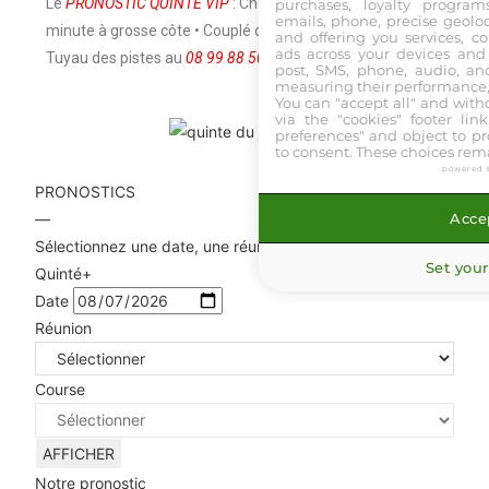
Le
PRONOSTIC QUINTE VIP
: Cheval du jour VIP • Dernière
purchases, loyalty program
emails, phone, precise geoloc
minute à grosse côte • Couplé du jour • Tickets du patron •
and offering you services, c
ads across your devices and 
Tuyau des pistes au
08 99 88 50 10 (3€/appel)
post, SMS, phone, audio, and
measuring their performance,
You can "accept all" and with
via the "cookies" footer link
preferences" and object to pro
to consent. These choices rema
powered 
PRONOSTICS
—
Accep
Sélectionnez une date, une réunion et une course.
Set your
Quinté+
Date
Réunion
Course
AFFICHER
Notre pronostic