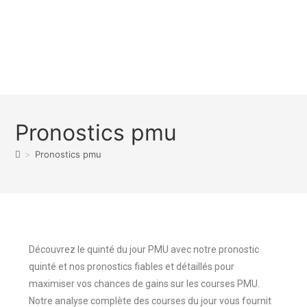
Pronostics pmu
>
Pronostics pmu
Découvrez le quinté du jour PMU avec notre pronostic
quinté et nos pronostics fiables et détaillés pour
maximiser vos chances de gains sur les courses PMU.
Notre analyse complète des courses du jour vous fournit