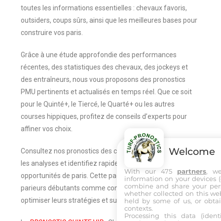
toutes les informations essentielles : chevaux favoris,
outsiders, coups sûrs, ainsi que les meilleures bases pour
construire vos paris.
Grâce à une étude approfondie des performances
récentes, des statistiques des chevaux, des jockeys et
des entraîneurs, nous vous proposons des pronostics
PMU pertinents et actualisés en temps réel. Que ce soit
pour le Quinté+, le Tiercé, le Quarté+ ou les autres
courses hippiques, profitez de conseils d’experts pour
affiner vos choix.
Welcome
Consultez nos pronostics des courses du jour, comparez
les analyses et identifiez rapidement les meilleures
With our 475
partners
, w
opportunités de paris. Cette page est idéale pour les
information on your devices (co
combine and share your pers
parieurs débutants comme confirmés souhaitant
whether collected on this web
optimiser leurs stratégies et suivre les tendances du turf.
held by some of us, or obtai
contexts.
Processing this data (identi