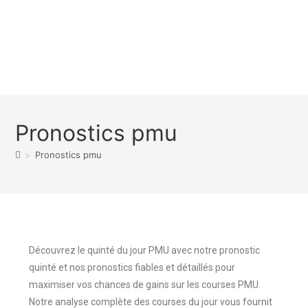
Pronostics pmu
>
Pronostics pmu
Découvrez le quinté du jour PMU avec notre pronostic
quinté et nos pronostics fiables et détaillés pour
maximiser vos chances de gains sur les courses PMU.
Notre analyse complète des courses du jour vous fournit