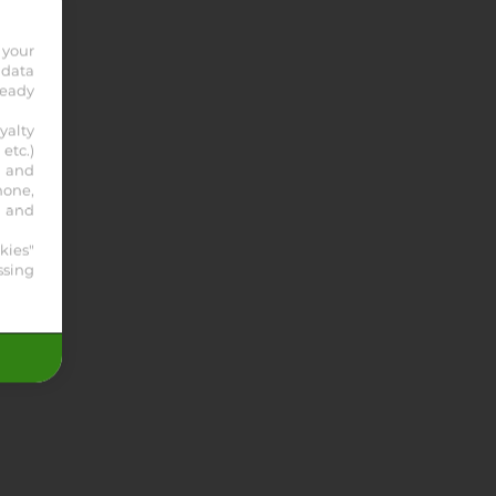
 your
 data
ready
yalty
etc.)
s and
hone,
, and
kies"
ssing