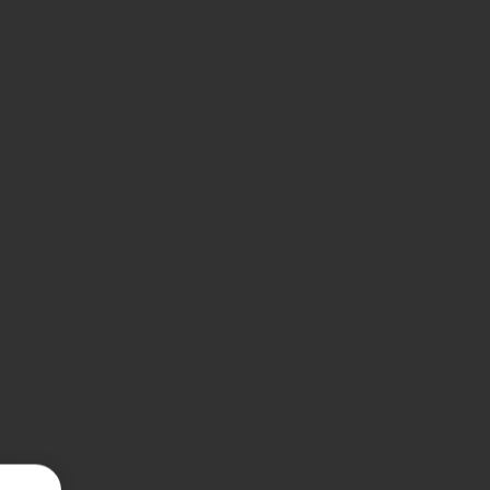
>
Pronostics pmu