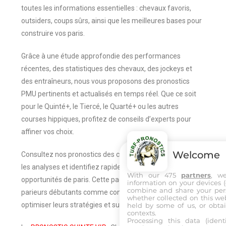
toutes les informations essentielles : chevaux favoris,
outsiders, coups sûrs, ainsi que les meilleures bases pour
construire vos paris.
Grâce à une étude approfondie des performances
récentes, des statistiques des chevaux, des jockeys et
des entraîneurs, nous vous proposons des pronostics
PMU pertinents et actualisés en temps réel. Que ce soit
pour le Quinté+, le Tiercé, le Quarté+ ou les autres
courses hippiques, profitez de conseils d’experts pour
affiner vos choix.
Welcome
Consultez nos pronostics des courses du jour, comparez
les analyses et identifiez rapidement les meilleures
With our 475
partners
, w
opportunités de paris. Cette page est idéale pour les
information on your devices (co
combine and share your pers
parieurs débutants comme confirmés souhaitant
whether collected on this web
optimiser leurs stratégies et suivre les tendances du turf.
held by some of us, or obtai
contexts.
Processing this data (identi