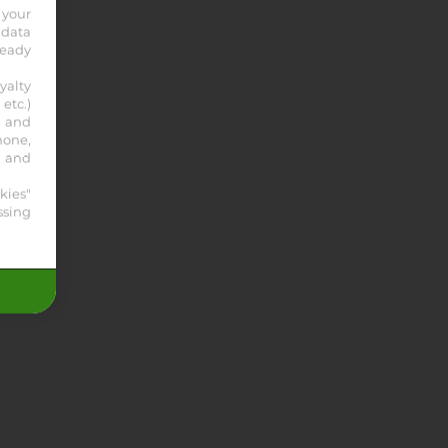
 your
 data
ready
yalty
etc.)
s and
hone,
, and
kies"
ssing