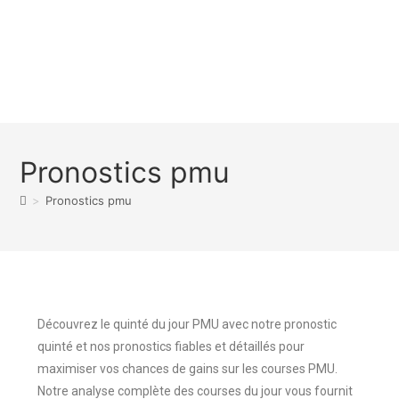
Pronostics pmu
>
Pronostics pmu
Découvrez le quinté du jour PMU avec notre pronostic
quinté et nos pronostics fiables et détaillés pour
maximiser vos chances de gains sur les courses PMU.
Notre analyse complète des courses du jour vous fournit