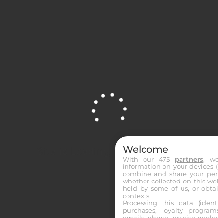
toutes les informations essentielles : chevaux favoris,
outsiders, coups sûrs, ainsi que les meilleures bases pour
construire vos paris.
Grâce à une étude approfondie des performances
récentes, des statistiques des chevaux, des jockeys et
des entraîneurs, nous vous proposons des pronostics
PMU pertinents et actualisés en temps réel. Que ce soit
pour le Quinté+, le Tiercé, le Quarté+ ou les autres
courses hippiques, profitez de conseils d’experts pour
affiner vos choix.
Welcome
Consultez nos pronostics des courses du jour, comparez
Site is Loading, Please wait...
With our 475
partners
, w
les analyses et identifiez rapidement les meilleures
information on your devices (co
opportunités de paris. Cette page est idéale pour les
combine and share your pers
whether collected on this web
parieurs débutants comme confirmés souhaitant
held by some of us, or obtai
contexts.
optimiser leurs stratégies et suivre les tendances du turf.
Processing this data (identi
purchases, loyalty program
emails, phone, precise geoloc