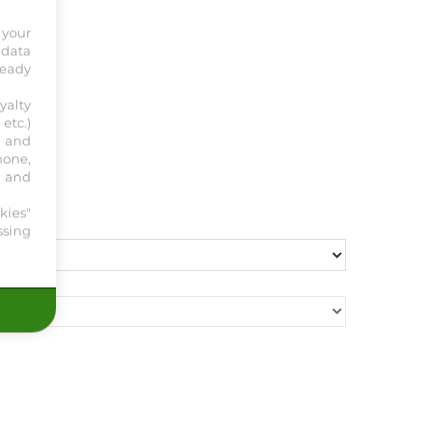
 your
 data
ready
yalty
etc.)
s and
hone,
, and
kies"
ssing