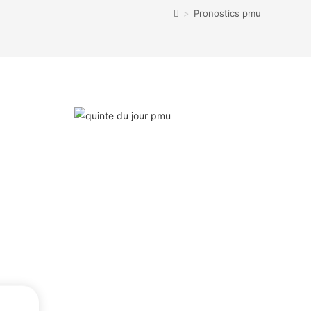
>
Pronostics pmu