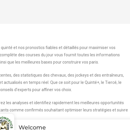
quinté et nos pronostics fiables et détaillés pour maximiser vos
complète des courses du jour vous fournit toutes les informations
ainsi que les meilleures bases pour construire vos paris.
ntes, des statistiques des chevaux, des jockeys et des entraîneurs,
actualisés en temps réel. Que ce soit pour le Quinté+, le Tiercé, le
onseils d’experts pour affiner vos choix.
ez les analyses et identifiez rapidement les meilleures opportunités
utants comme confirmés souhaitant optimiser leurs stratégies et suivre
Welcome