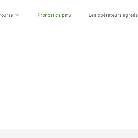
Course
Pronostics pmu
Les opérateurs agréés