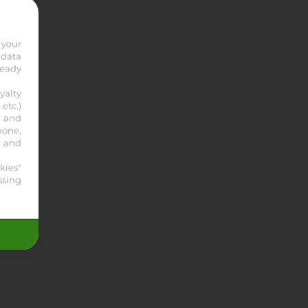
 your
 data
ready
yalty
etc.)
s and
hone,
, and
kies"
ssing