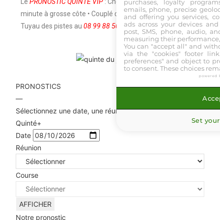
Le
PRONOSTIC QUINTE VIP
: Cheval du jour VIP • Dernière
purchases, loyalty program
emails, phone, precise geoloc
minute à grosse côte • Couplé du jour • Tickets du patron •
and offering you services, c
ads across your devices and 
Tuyau des pistes au
08 99 88 50 10 (3€/appel)
post, SMS, phone, audio, and
measuring their performance,
You can "accept all" and with
via the "cookies" footer link
preferences" and object to pro
to consent. These choices rema
powered 
PRONOSTICS
—
Accep
Sélectionnez une date, une réunion et une course.
Set your
Quinté+
Date
Réunion
Course
AFFICHER
Notre pronostic