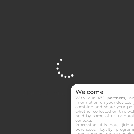
toutes les informations essentielles : chevaux favoris,
outsiders, coups sûrs, ainsi que les meilleures bases pour
construire vos paris.
Grâce à une étude approfondie des performances
récentes, des statistiques des chevaux, des jockeys et
des entraîneurs, nous vous proposons des pronostics
PMU pertinents et actualisés en temps réel. Que ce soit
pour le Quinté+, le Tiercé, le Quarté+ ou les autres
courses hippiques, profitez de conseils d’experts pour
affiner vos choix.
Welcome
Consultez nos pronostics des courses du jour, comparez
Site is Loading, Please wait...
With our 475
partners
, w
les analyses et identifiez rapidement les meilleures
information on your devices (co
opportunités de paris. Cette page est idéale pour les
combine and share your pers
whether collected on this web
parieurs débutants comme confirmés souhaitant
held by some of us, or obtai
contexts.
optimiser leurs stratégies et suivre les tendances du turf.
Processing this data (identi
purchases, loyalty program
emails, phone, precise geoloc