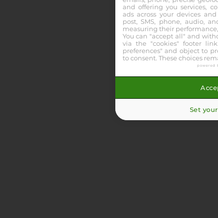
Le
PRONOSTIC QUINTE VIP
: Cheval du jour VIP • Dernière
and offering you services, c
minute à grosse côte • Couplé du jour • Tickets du patron •
ads across your devices and 
post, SMS, phone, audio, and
Tuyau des pistes au
08 99 88 50 10 (3€/appel)
measuring their performance,
You can "accept all" and with
via the "cookies" footer link
preferences" and object to pro
to consent. These choices rema
powered 
PRONOSTICS
Accep
—
Sélectionnez une date, une réunion et une course.
Set your
Quinté+
Date
Réunion
Course
AFFICHER
Notre pronostic