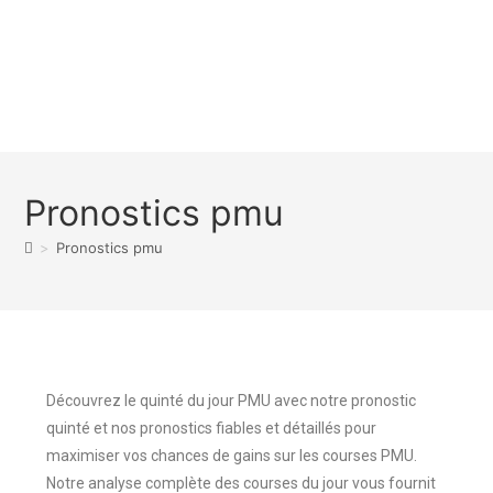
Pronostics pmu
>
Pronostics pmu
Découvrez le quinté du jour PMU avec notre pronostic
quinté et nos pronostics fiables et détaillés pour
maximiser vos chances de gains sur les courses PMU.
Notre analyse complète des courses du jour vous fournit