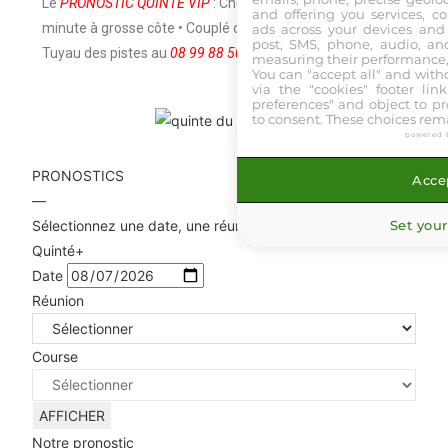
Le
PRONOSTIC QUINTE VIP
: Cheval du jour VIP • Dernière
and offering you services, c
minute à grosse côte • Couplé du jour • Tickets du patron •
ads across your devices and 
post, SMS, phone, audio, and
Tuyau des pistes au
08 99 88 50 10 (3€/appel)
measuring their performance,
You can "accept all" and with
via the "cookies" footer link
preferences" and object to pro
to consent. These choices rema
powered 
PRONOSTICS
Accep
—
Sélectionnez une date, une réunion et une course.
Set your
Quinté+
Date
Réunion
Course
AFFICHER
Notre pronostic