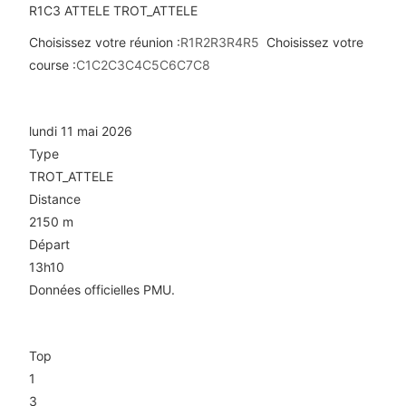
R1C3
ATTELE
TROT_ATTELE
Choisissez votre réunion :
R1
R2
R3
R4
R5
Choisissez votre
course :
C1
C2
C3
C4
C5
C6
C7
C8
R1C3 — PRIX LE MAYET DE MONTAGNE
lundi 11 mai 2026
Type
TROT_ATTELE
Distance
2150 m
Départ
13h10
Données officielles PMU.
Arrivée
Top
1
3