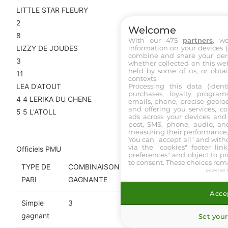
LITTLE STAR FLEURY
2
Welcome
8
With our 475
partners
, w
LIZZY DE JOUDES
information on your devices (co
combine and share your pers
3
whether collected on this web
held by some of us, or obtai
11
contexts.
LEA D'ATOUT
Processing this data (identi
purchases, loyalty program
4
4
LERIKA DU CHENE
emails, phone, precise geoloc
and offering you services, c
5
5
L'ATOLL
ads across your devices and 
Rapports définitifs
post, SMS, phone, audio, and
measuring their performance,
You can "accept all" and with
via the "cookies" footer link
Officiels PMU
preferences" and object to pro
to consent. These choices rema
TYPE DE
COMBINAISON
RAPPORTS POUR
powered 
PARI
GAGNANTE
1 EURO
Accep
Simple
3
20,20 €
gagnant
Set your