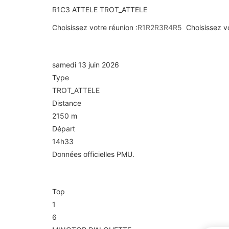
R1C3
ATTELE
TROT_ATTELE
Choisissez votre réunion :
R1
R2
R3
R4
R5
Choisissez v
R1C3 — PRIX JOURNAL WEEK-END 
samedi 13 juin 2026
Type
TROT_ATTELE
Distance
2150 m
Départ
14h33
Données officielles PMU.
Arrivée
Top
1
6