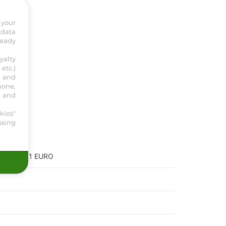
 your
 data
ready
yalty
etc.)
s and
hone,
, and
kies"
ssing
S POUR 1 EURO