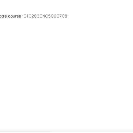
otre course :
C1
C2
C3
C4
C5
C6
C7
C8
(PLACE VICTOIRES)