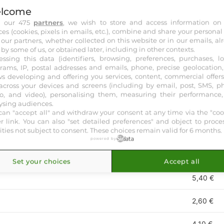
lcome
h our 475
partners
, we wish to store and access information on
ces (cookies, pixels in emails, etc.), combine and share your personal
 our partners, whether collected on this website or in our emails, al
 by some of us, or obtained later, including in other contexts.
essing this data (identifiers, browsing, preferences, purchases, lo
rams, IP, postal addresses and emails, phone, precise geolocation, 
ws developing and offering you services, content, commercial offer
across your devices and screens (including by email, post, SMS, p
o, and video), personalising them, measuring their performance
ysing audiences.
can "accept all" and withdraw your consent at any time via the "coo
er link
. You can also "set detailed preferences" and object to proce
vities not subject to consent. These choices remain valid for 6 months.
powered by
AISON GAGNANTE
RAPPORT
Set your choices
Accept all
5,40 €
2,60 €
4,10 €