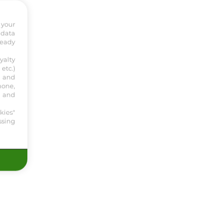
 your
 data
ready
yalty
etc.)
s and
hone,
, and
kies"
ssing