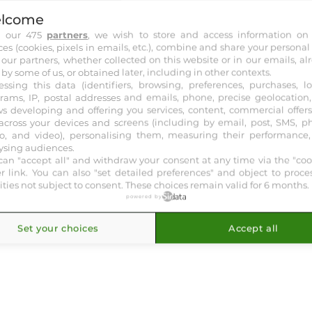
lcome
h our 475
partners
, we wish to store and access information on
otre course :
C4
C5
C6
C7
C8
ces (cookies, pixels in emails, etc.), combine and share your personal
 our partners, whether collected on this website or in our emails, al
 by some of us, or obtained later, including in other contexts.
essing this data (identifiers, browsing, preferences, purchases, lo
rams, IP, postal addresses and emails, phone, precise geolocation, 
ws developing and offering you services, content, commercial offer
across your devices and screens (including by email, post, SMS, p
o, and video), personalising them, measuring their performance
ysing audiences.
can "accept all" and withdraw your consent at any time via the "coo
er link
. You can also "set detailed preferences" and object to proce
vities not subject to consent. These choices remain valid for 6 months.
powered by
Set your choices
Accept all