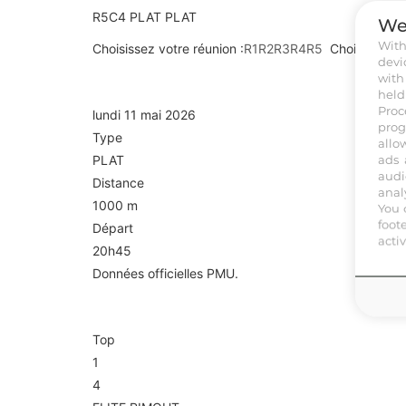
R5C4
PLAT
PLAT
We
Wit
Choisissez votre réunion :
R1
R2
R3
R4
R5
Choisissez v
devi
R5C4 — ENDEAVOUR
with
held
Proc
lundi 11 mai 2026
prog
Type
allo
ads 
PLAT
audi
Distance
anal
1000 m
You 
foot
Départ
acti
20h45
Données officielles PMU.
Arrivée
Top
1
4