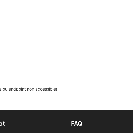
ée ou endpoint non accessible).
ct
FAQ