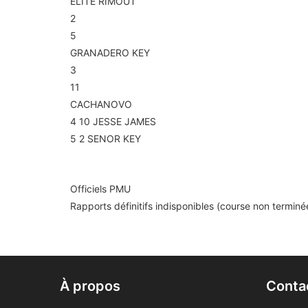
ELITE RIMOUT
2
5
GRANADERO KEY
3
11
CACHANOVO
4
10
JESSE JAMES
5
2
SENOR KEY
Rapports définitifs
Officiels PMU
Rapports définitifs indisponibles (course non termin
À propos
Conta