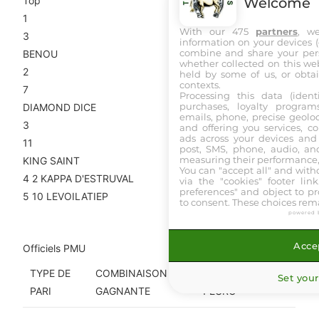
Welcome
Top
1
With our 475
partners
, w
3
information on your devices (co
combine and share your pers
BENOU
whether collected on this web
2
held by some of us, or obtai
contexts.
7
Processing this data (identi
purchases, loyalty program
DIAMOND DICE
emails, phone, precise geoloc
3
and offering you services, c
ads across your devices and 
11
post, SMS, phone, audio, and
measuring their performance,
KING SAINT
You can "accept all" and with
4
2
KAPPA D'ESTRUVAL
via the "cookies" footer link
preferences" and object to pro
5
10
LEVOILATIEP
to consent. These choices rema
Rapports définitifs
powered 
Accep
Officiels PMU
TYPE DE
COMBINAISON
RAPPORTS POUR
Set your
PARI
GAGNANTE
1 EURO