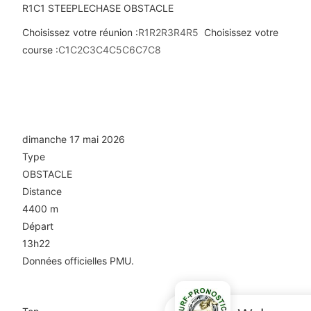
R1C1
STEEPLECHASE
OBSTACLE
Choisissez votre réunion :
R1
R2
R3
R4
R5
Choisissez votre
course :
C1
C2
C3
C4
C5
C6
C7
C8
R1C1 — PRIX MARECHAL FOCH - THE
G.'S LEAGUE FEG. AM.
W.CHAMPIONSHIP
dimanche 17 mai 2026
Type
OBSTACLE
Distance
4400 m
Départ
13h22
Données officielles PMU.
Arrivée