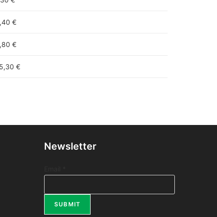
,40 €
,80 €
5,30 €
Newsletter
E
Email
*
m
a
SUBMIT
i