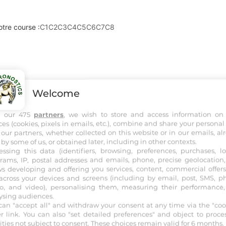
otre course :
C1
C2
C3
C4
C5
C6
C7
C8
Welcome
h our 475
partners
, we wish to store and access information on
ces (cookies, pixels in emails, etc.), combine and share your personal
 our partners, whether collected on this website or in our emails, al
 by some of us, or obtained later, including in other contexts.
essing this data (identifiers, browsing, preferences, purchases, lo
rams, IP, postal addresses and emails, phone, precise geolocation, 
ws developing and offering you services, content, commercial offer
across your devices and screens (including by email, post, SMS, p
o, and video), personalising them, measuring their performance
ysing audiences.
can "accept all" and withdraw your consent at any time via the "coo
er link
. You can also "set detailed preferences" and object to proce
vities not subject to consent. These choices remain valid for 6 months.