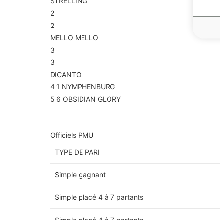
STRELLING
2
2
MELLO MELLO
3
3
DICANTO
4
1
NYMPHENBURG
5
6
OBSIDIAN GLORY
Rapports définitifs
Officiels PMU
TYPE DE PARI
Simple gagnant
Simple placé 4 à 7 partants
Simple placé 4 à 7 partants