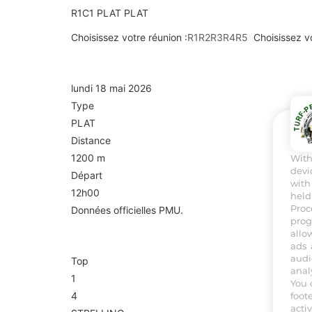
R1C1
PLAT
PLAT
Choisissez votre réunion :
R1
R2
R3
R4
R5
Choisissez v
R1C1 — PRIX DU PETIT CERCLE
lundi 18 mai 2026
Type
PLAT
Distance
1200 m
Wit
devi
Départ
with
12h00
held
Proc
Données officielles PMU.
prog
Arrivée
allo
ads 
audi
Top
anal
1
You 
4
foot
acti