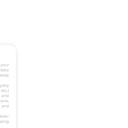
 your
 data
ready
yalty
etc.)
s and
hone,
, and
kies"
ssing