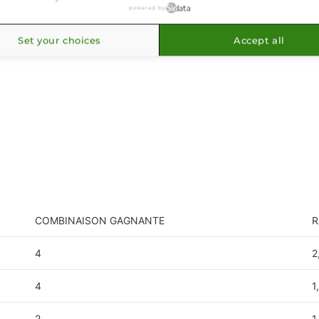
powered by
Set your choices
Accept all
COMBINAISON GAGNANTE
R
4
2
4
1
2
1